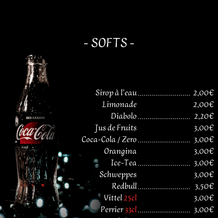
- SOFTS -
Sirop à l’eau
...........................
2,00€
Limonade
2,00€
Diabolo
...........................
2,20€
Jus de Fruits
3,00€
Coca-Cola / Zero
...........................
3,00€
Orangina
3,00€
Ice-Tea
...........................
3,00€
Schweppes
3,00€
Redbull
...........................
3,50€
Vittel
25cl
3,00€
Perrier
33cl
...........................
3,00€