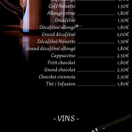
Café Noisette
1,50€
Allongé crème
................................
1,80€
Décaféiné
1,50€
Décaféiné allongé
................................
1,80€
Grand décaféiné
3,00€
Décaféiné Noisette
................................
1,50€
Grand décaféiné allongé
1,80€
Cappuccino
................................
2,50€
Petit chocolat
1,80€
Grand chocolat
................................
2,50€
Chocolat viennois
2,50€
Thé / Infusion
................................
1,80€
- VINS -