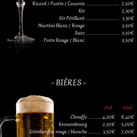
Ricard / Pastis / Casanis
...........................
2,50€
Kir
2,30€
Kir Pétillant
...........................
3,30€
Martini Blanc / Rouge
3,50€
Suze
...........................
3,50€
Porto Rouge / Blanc
3,50€
- BIÈRES -
25cl
50cl
Chouffe
...........
4,20€
8,40€
Kronembourg
2,50€
5,00€
Grimbergen rouge / blanche
...........
3,50€
7,00€