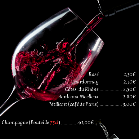
Rosé
..................
2,30€
Chardonnay
2,30€
Côtes
du Rhône
..................
2,50€
Bordeaux Moelleux
2,80€
Pétillant (café de Paris)
..................
3,00€
Champagne (Bouteille
75cl
) ............
40,00€