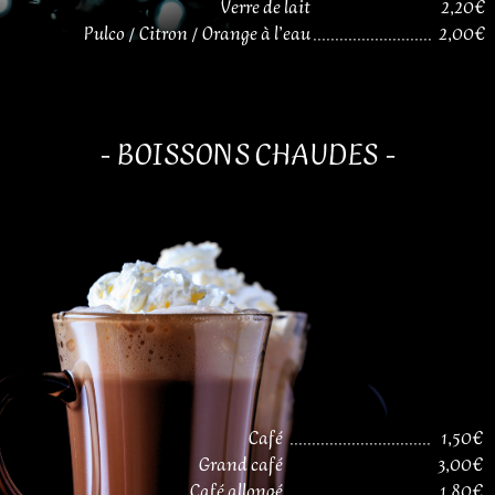
Verre de lait
2,20€
Pulco / Citron / Orange à l’eau
...........................
2,00€
- BOISSONS CHAUDES -
Café
................................
1,50€
Grand café
3,00€
Café allongé
................................
1,80€