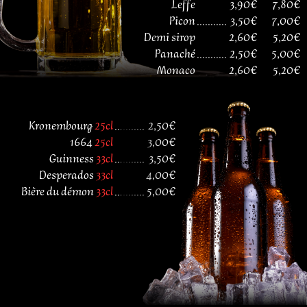
Leffe
3,90€
7,80€
Picon
...........
3,50€
7,00€
Demi sirop
2,60€
5,20€
Panaché
...........
2,50€
5,00€
Monaco
2,60€
5,20€
Kronembourg
25cl
...........
2,50€
1664
25cl
3,00€
Guinness
33cl
...........
3,50€
Desperados
33cl
4,00€
Bière du démon
33cl
...........
5,00€